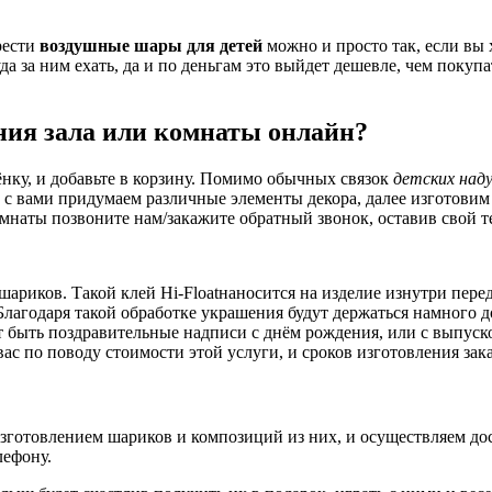
рести
воздушные шары для детей
можно и просто так, если вы 
да за ним ехать, да и по деньгам это выйдет дешевле, чем покупа
ния зала или комнаты онлайн?
ёнку, и добавьте в корзину. Помимо обычных связок
детских над
 с вами придумаем различные элементы декора, далее изготовим 
мнаты позвоните нам/закажите обратный звонок, оставив свой т
шариков. Такой клей Hi-Floatнаносится на изделие изнутри перед
лагодаря такой обработке украшения будут держаться намного дол
быть поздравительные надписи с днём рождения, или с выпуском 
ас по поводу стоимости этой услуги, и сроков изготовления зака
изготовлением шариков и композиций из них, и осуществляем дос
лефону.