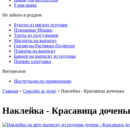
9 мая шары
Не забыть в роддом
Букеты из мягких игрушек
Плюшевые Мишки
Торты из подгузников
Магниты на выписку
Гирлянды-Растяжки-Подвески
Плакаты на выписку
Баннер на выписку из роддома
Пневмо хлопушки
Интересное
Инструкция по применению
Главная
»
Спасибо за дочь!
»
Наклейка - Красавица доченька
Наклейка - Красавица дочень