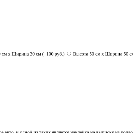
 см х Ширина 30 см (+100 руб.)
Высота 50 см х Ширина 50 см
 авто, и одной из таких является наклейка на выписку из роддо