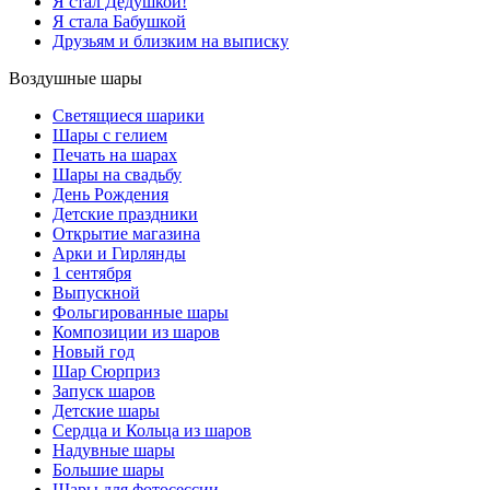
Я стал Дедушкой!
Я стала Бабушкой
Друзьям и близким на выписку
Воздушные шары
Светящиеся шарики
Шары с гелием
Печать на шарах
Шары на свадьбу
День Рождения
Детские праздники
Открытие магазина
Арки и Гирлянды
1 сентября
Выпускной
Фольгированные шары
Композиции из шаров
Новый год
Шар Сюрприз
Запуск шаров
Детские шары
Сердца и Кольца из шаров
Надувные шары
Большие шары
Шары для фотосессии