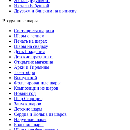
Я стал Дедушкой!
Я стала Бабушкой
Друзьям и близким на выписку
Воздушные шары
Светящиеся шарики
Шары с гелием
Печать на шарах
Шары на свадьбу
День Рождения
Детские праздники
Открытие магазина
Арки и Гирлянды
1 сентября
Выпускной
Фольгированные шары
Композиции из шаров
Новый год
Шар Сюрприз
Запуск шаров
Детские шары
Сердца и Кольца из шаров
Надувные шары
Большие шары
Шары для фотосессии