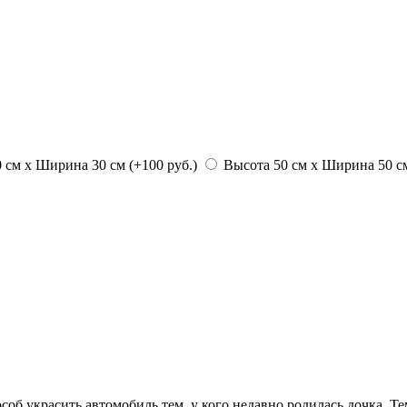
 см х Ширина 30 см (+100 руб.)
Высота 50 см х Ширина 50 см
об украсить автомобиль тем, у кого недавно родилась дочка. Те