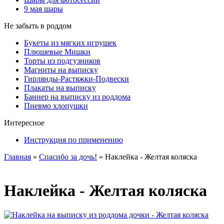
9 мая шары
Не забыть в роддом
Букеты из мягких игрушек
Плюшевые Мишки
Торты из подгузников
Магниты на выписку
Гирлянды-Растяжки-Подвески
Плакаты на выписку
Баннер на выписку из роддома
Пневмо хлопушки
Интересное
Инструкция по применению
Главная
»
Спасибо за дочь!
»
Наклейка - Желтая коляска
Наклейка - Желтая коляска