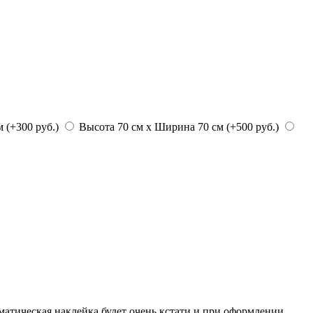
 (+300 руб.)
Высота 70 см х Ширина 70 см (+500 руб.)
матическая наклейка будет очень кстати и при оформлении