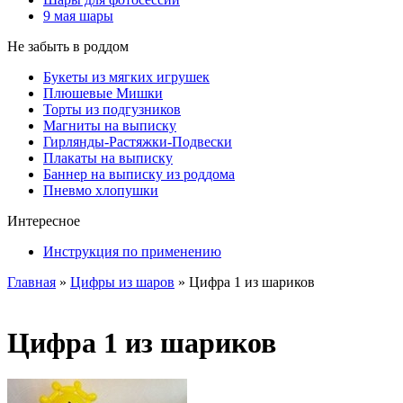
9 мая шары
Не забыть в роддом
Букеты из мягких игрушек
Плюшевые Мишки
Торты из подгузников
Магниты на выписку
Гирлянды-Растяжки-Подвески
Плакаты на выписку
Баннер на выписку из роддома
Пневмо хлопушки
Интересное
Инструкция по применению
Главная
»
Цифры из шаров
»
Цифра 1 из шариков
Цифра 1 из шариков