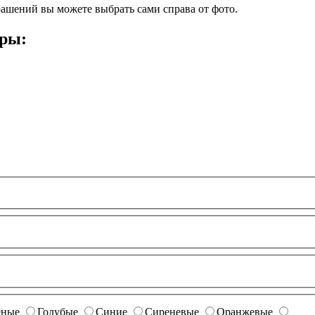
ашений вы можете выбрать сами справа от фото.
ары:
еные
Голубые
Синие
Сиреневые
Оранжевые