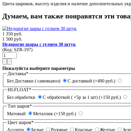
Цвета шариков, высоту изделия и наличие дополнительных укр
Думаем, вам также понравятся эти тов
1 350 руб.
1 500 руб.
Недорогие шары с гелием 30 штук
(Код:
SZR-197
)
Пожалуйста выберите параметры
Доставка
*
Без Доставки ( самовывоз)
С доставкой (+490 руб.)
HI-FLOAT
*
Без обработки
С обработкой ( +5р за 1 шт) (+150 руб.)
Тип шаров
*
Матовый
Металлик (+150 руб.)
Цвет шаров
*
Ассорти
Белые
Розовые
Красные
Желтые
Зел