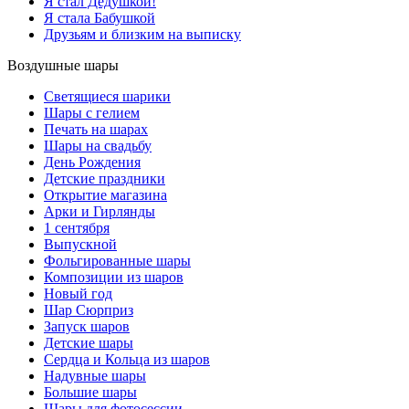
Я стал Дедушкой!
Я стала Бабушкой
Друзьям и близким на выписку
Воздушные шары
Светящиеся шарики
Шары с гелием
Печать на шарах
Шары на свадьбу
День Рождения
Детские праздники
Открытие магазина
Арки и Гирлянды
1 сентября
Выпускной
Фольгированные шары
Композиции из шаров
Новый год
Шар Сюрприз
Запуск шаров
Детские шары
Сердца и Кольца из шаров
Надувные шары
Большие шары
Шары для фотосессии